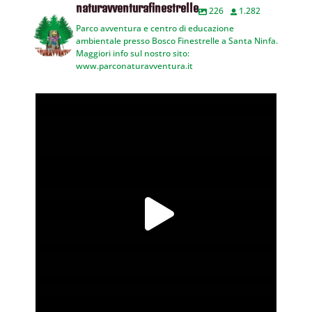
naturavventurafinestrelle
226
1.282
Parco avventura e centro di educazione
ambientale presso Bosco Finestrelle a Santa Ninfa.
Maggiori info sul nostro sito:
www.parconaturavventura.it
Vivi la tua avventura!!
...
3
0