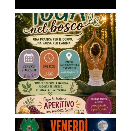
A grande richiesta venerdì 7 agosto torna la
...
6
0
🌌 Quando il sole tramonta... il bosco si
...
14
0